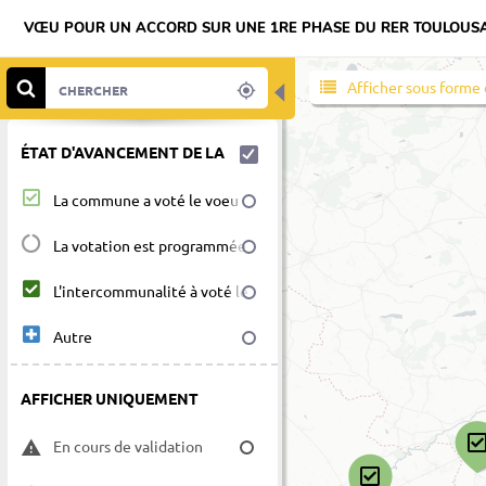
VŒU POUR UN ACCORD SUR UNE 1RE PHASE DU RER TOULOUS
◀
Afficher sous forme 
ÉTAT D'AVANCEMENT DE LA
La commune a voté le voeu
VOTATION DU VOEU
La votation est programmée
(COMMUNE ET
L'intercommunalité à voté le
INTERCOMMUNALITÉ)
voeu
Autre
AFFICHER UNIQUEMENT
En cours de validation