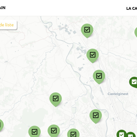
AIN
LA C
de liste